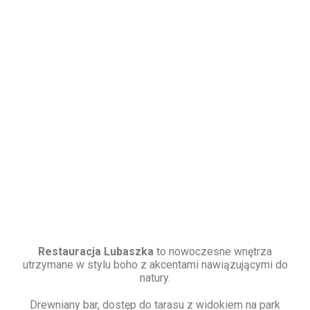
estauracja Lubaszka Restauracja Lubaszka to
nowoczesne wnętrza utrzymane w stylu
Restauracja Lubaszka
to nowoczesne wnętrza
utrzymane w stylu boho z akcentami nawiązującymi do
natury.
Drewniany bar, dostęp do tarasu z widokiem na park